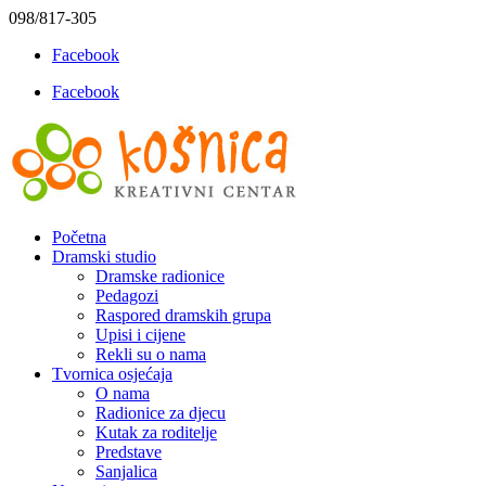
098/817-305
Facebook
Facebook
Početna
Dramski studio
Dramske radionice
Pedagozi
Raspored dramskih grupa
Upisi i cijene
Rekli su o nama
Tvornica osjećaja
O nama
Radionice za djecu
Kutak za roditelje
Predstave
Sanjalica