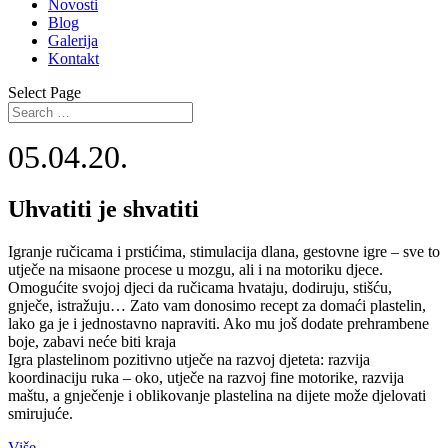
Novosti
Blog
Galerija
Kontakt
Select Page
05.04.20.
Uhvatiti je shvatiti
Igranje ručicama i prstićima, stimulacija dlana, gestovne igre – sve to
utječe na misaone procese u mozgu, ali i na motoriku djece.
Omogućite svojoj djeci da ručicama hvataju, dodiruju, stišću,
gnječe, istražuju… Zato vam donosimo recept za domaći plastelin,
lako ga je i jednostavno napraviti. Ako mu još dodate prehrambene
boje, zabavi neće biti kraja
Igra plastelinom pozitivno utječe na razvoj djeteta: razvija
koordinaciju ruka – oko, utječe na razvoj fine motorike, razvija
maštu, a gnječenje i oblikovanje plastelina na dijete može djelovati
smirujuće.
Više